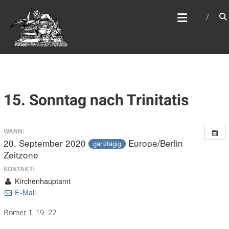
Zum
WEBSITE DES
Inhalt
APOSTELAMTES JESU
springen
CHRISTI KÖR
15. Sonntag nach Trinitatis
WANN:
20. September 2020
Europe/Berlin
ganztägig
Zeitzone
KONTAKT:
Kirchenhauptamt
E-Mail
Römer 1, 19- 22