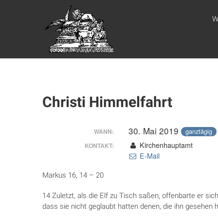
Zum
WEBSITE DES
Inhalt
W
springen
APOSTELAMTES
JESU CHRISTI
KÖR
Christi Himmelfahrt
30. Mai 2019
ganztägig
WANN:
Kirchenhauptamt
KONTAKT:
E-Mail
Markus 16, 14 – 20
14 Zuletzt, als die Elf zu Tisch saßen, offenbarte er s
dass sie nicht geglaubt hatten denen, die ihn gesehen 