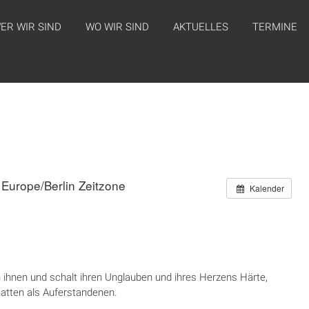
ER WIR SIND
WO WIR SIND
AKTUELLES
TERMINE
Europe/Berlin Zeitzone
Kalender
ich ihnen und schalt ihren Unglauben und ihres Herzens Härte,
hatten als Auferstandenen.