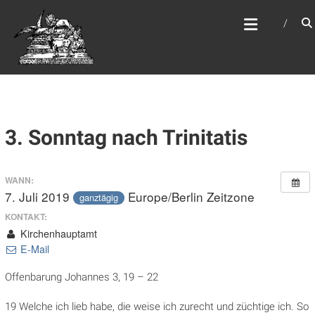
Zum
WEBSITE DES
Inhalt
APOSTELAMTES JESU
springen
CHRISTI KÖR
3. Sonntag nach Trinitatis
WANN:
7. Juli 2019
Europe/Berlin Zeitzone
ganztägig
KONTAKT:
Kirchenhauptamt
E-Mail
Offenbarung Johannes 3, 19 – 22
19 Welche ich lieb habe, die weise ich zurecht und züchtige ich. So