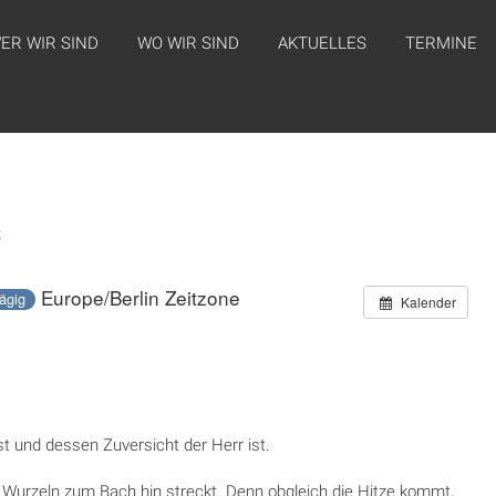
ER WIR SIND
WO WIR SIND
AKTUELLES
TERMINE
s
Europe/Berlin Zeitzone
ägig
Kalender
st und dessen Zuversicht der Herr ist.
e Wurzeln zum Bach hin streckt. Denn obgleich die Hitze kommt,