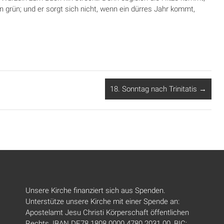
en grün; und er sorgt sich nicht, wenn ein dürres Jahr kommt,
18. Sonntag nach Trinitatis
→
Unsere Kirche finanziert sich aus Spenden.
Unterstütze unsere Kirche mit einer Spende an:
Apostelamt Jesu Christi Körperschaft öffentlichen
Rechts, IBAN DE78 1808 0000 4780 2031 00, BIC: