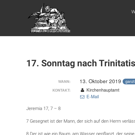
Zum
WEBSITE DES
Inhalt
W
springen
APOSTELAMTES
JESU CHRISTI
KÖR
17. Sonntag nach Trinitati
13. Oktober 2019
ganzt
WANN:
Kirchenhauptamt
KONTAKT:
E-Mail
Jeremia 17, 7 – 8
7 Gesegnet ist der Mann, der sich auf den Herrn verläs
8 Der ist wie ein Baum, am Wasser gepflanzt, der sein