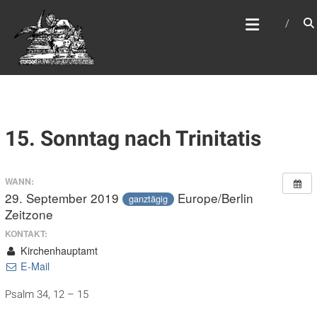
Zum
WEBSITE DES
Inhalt
APOSTELAMTES JESU
springen
CHRISTI KÖR
15. Sonntag nach Trinitatis
WANN:
29. September 2019
Europe/Berlin
ganztägig
Zeitzone
KONTAKT:
Kirchenhauptamt
E-Mail
Psalm 34, 12 – 15