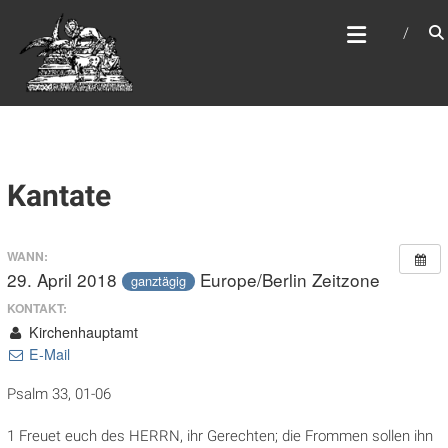
Zum
WEBSITE DES
Inhalt
APOSTELAMTES JESU
springen
CHRISTI KÖR
Kantate
WANN:
29. April 2018
Europe/Berlin Zeitzone
ganztägig
KONTAKT:
Kirchenhauptamt
E-Mail
Psalm 33, 01-06
1 Freuet euch des HERRN, ihr Gerechten; die Frommen sollen ihn