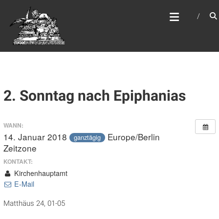
Zum
WEBSITE DES
Inhalt
APOSTELAMTES JESU
springen
CHRISTI KÖR
2. Sonntag nach Epiphanias
WANN:
14. Januar 2018
Europe/Berlin
ganztägig
Zeitzone
KONTAKT:
Kirchenhauptamt
E-Mail
Matthäus 24, 01-05