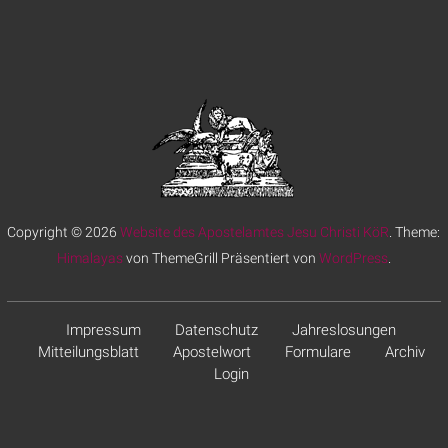
Copyright © 2026
Website des Apostelamtes Jesu Christi KöR
. Theme:
Himalayas
von ThemeGrill Präsentiert von
WordPress
.
Impressum
Datenschutz
Jahreslosungen
Mitteilungsblatt
Apostelwort
Formulare
Archiv
Login