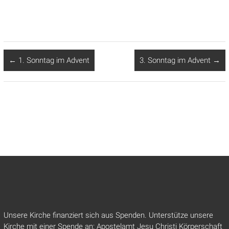
←
1. Sonntag im Advent
3. Sonntag im Advent
→
Unsere Kirche finanziert sich aus Spenden. Unterstütze unsere
Kirche mit einer Spende an: Apostelamt Jesu Christi Körperschaft