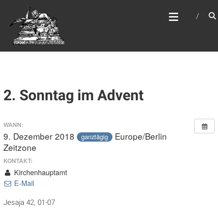
Zum
WEBSITE DES
Inhalt
APOSTELAMTES JESU
springen
CHRISTI KÖR
2. Sonntag im Advent
WANN:
9. Dezember 2018
Europe/Berlin
ganztägig
Zeitzone
KONTAKT:
Kirchenhauptamt
E-Mail
Jesaja 42, 01-07