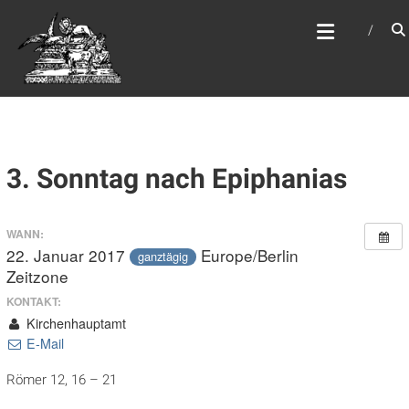
Zum
WEBSITE DES
Inhalt
APOSTELAMTES JESU
springen
CHRISTI KÖR
3. Sonntag nach Epiphanias
WANN:
22. Januar 2017
Europe/Berlin
ganztägig
Zeitzone
KONTAKT:
Kirchenhauptamt
E-Mail
Römer 12, 16 – 21