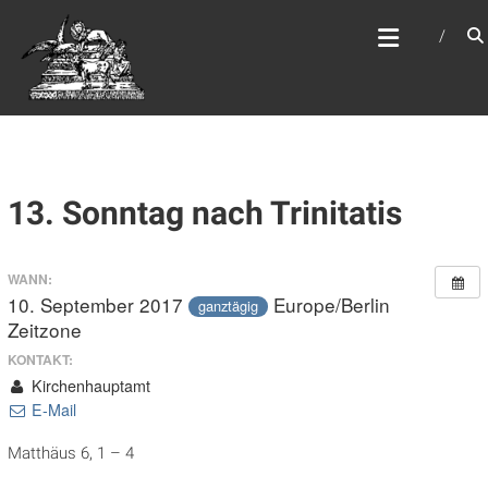
Zum
WEBSITE DES
Inhalt
APOSTELAMTES JESU
springen
CHRISTI KÖR
13. Sonntag nach Trinitatis
WANN:
10. September 2017
Europe/Berlin
ganztägig
Zeitzone
KONTAKT:
Kirchenhauptamt
E-Mail
Matthäus 6, 1 – 4