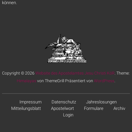
können.
Copyright © 2026
Website des Apostelamtes Jesu Christi KöR
. Theme:
Himalayas
von ThemeGrill Präsentiert von
WordPress
.
Impressum
Datenschutz
Jahreslosungen
Mitteilungsblatt
Apostelwort
Formulare
Archiv
Login