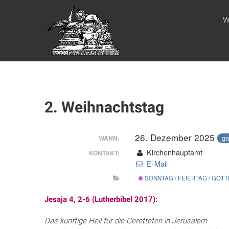
Zum
WEBSITE DES
Inhalt
W
springen
APOSTELAMTES
JESU CHRISTI
KÖR
2. Weihnachtstag
26. Dezember 2025
ga
WANN:
Kirchenhauptamt
KONTAKT:
E-Mail
SONNTAG / FEIERTAG / GOT
Jesaja 4, 2-6 (Lutherbibel 2017):
Das künftige Heil für die Geretteten in Jerusalem