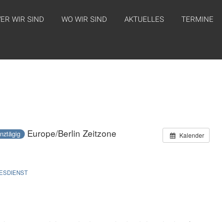
ER WIR SIND
WO WIR SIND
AKTUELLES
TERMINE
Europe/Berlin Zeitzone
nztägig
Kalender
TESDIENST