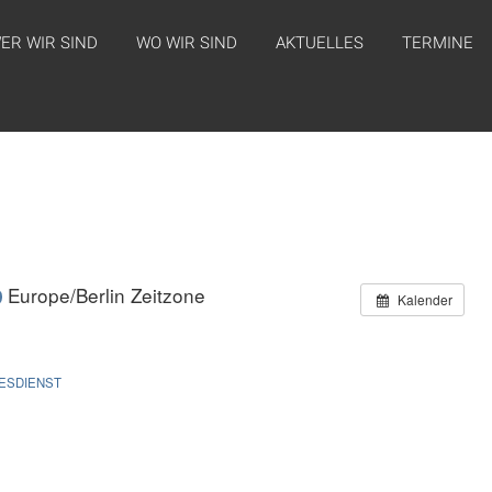
ER WIR SIND
WO WIR SIND
AKTUELLES
TERMINE
Europe/Berlin Zeitzone
Kalender
TESDIENST