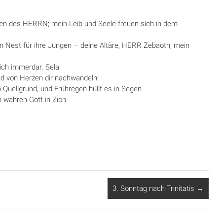
fen des HERRN; mein Leib und Seele freuen sich in dem
n Nest für ihre Jungen – deine Altäre, HERR Zebaoth, mein
ich immerdar. Sela.
nd von Herzen dir nachwandeln!
 Quellgrund, und Frühregen hüllt es in Segen.
 wahren Gott in Zion.
3. Sonntag nach Trinitatis
→