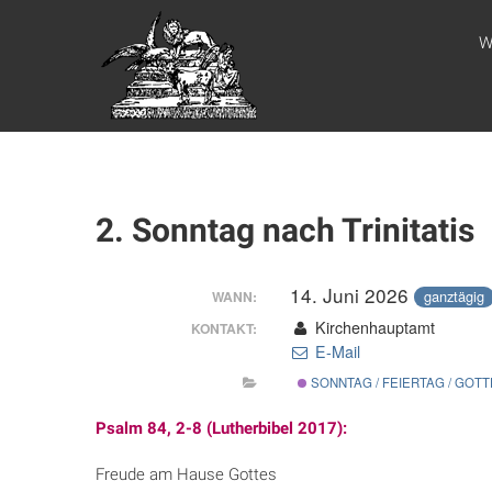
Zum
WEBSITE DES
Inhalt
W
springen
APOSTELAMTES
JESU CHRISTI
KÖR
2. Sonntag nach Trinitatis
14. Juni 2026
ganztägig
WANN:
Kirchenhauptamt
KONTAKT:
E-Mail
SONNTAG / FEIERTAG / GOT
Psalm 84, 2-8 (Lutherbibel 2017):
Freude am Hause Gottes