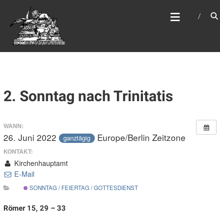
Zum
WEBSITE DES
Inhalt
APOSTELAMTES JESU
springen
CHRISTI KÖR
2. Sonntag nach Trinitatis
WANN:
26. Juni 2022
Europe/Berlin Zeitzone
ganztägig
KONTAKT:
Kirchenhauptamt
E-Mail
SONNTAG / FEIERTAG / GOTTESDIENST
Römer 15, 29 – 33