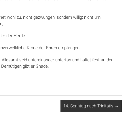
ehet wohl zu, nicht gezwungen, sondern willig; nicht um
d;
der der Herde.
e unverwelkliche Krone der Ehren empfangen.
. Allesamt seid untereinander untertan und haltet fest an der
 Demütigen gibt er Gnade.
14. Sonntag nach Trinitatis
→