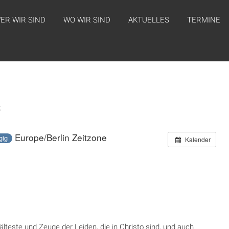
ER WIR SIND
WO WIR SIND
AKTUELLES
TERMINE
s
Europe/Berlin Zeitzone
gig
Kalender
älteste und Zeuge der Leiden, die in Christo sind, und auch