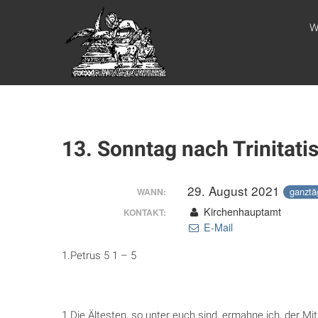
Zum
WEBSITE DES
Inhalt
W
springen
APOSTELAMTES
JESU CHRISTI
KÖR
13. Sonntag nach Trinitati
29. August 2021
ganztä
WANN:
Kirchenhauptamt
KONTAKT:
E-Mail
1.Petrus 5 1 – 5
1 Die Ältesten, so unter euch sind, ermahne ich, der Mit