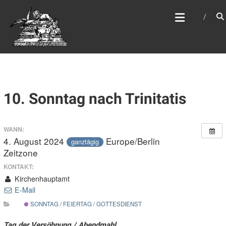
Zum
WEBSITE DES
Inhalt
APOSTELAMTES JESU
springen
CHRISTI KÖR
10. Sonntag nach Trinitatis
WANN:
4. August 2024
Europe/Berlin
ganztägig
Zeitzone
KONTAKT:
Kirchenhauptamt
E-Mail
SONNTAG / FEIERTAG / GOTTESDIENST
Tag der Versöhnung / Abendmahl