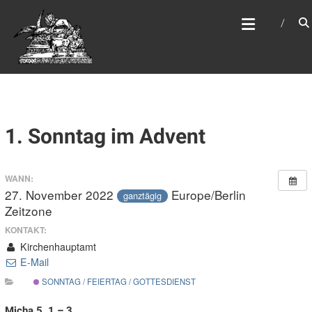
Zum
WEBSITE DES
Inhalt
APOSTELAMTES JESU
springen
CHRISTI KÖR
1. Sonntag im Advent
WANN:
27. November 2022
Europe/Berlin
ganztägig
Zeitzone
KONTAKT:
Kirchenhauptamt
E-Mail
SONNTAG / FEIERTAG / GOTTESDIENST
Micha 5, 1 – 3