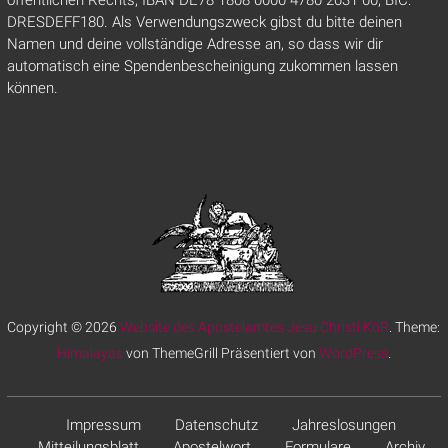
öffentlichen Rechts, IBAN DE78 1808 0000 4780 2031 00, BIC:
DRESDEFF180. Als Verwendungszweck gibst du bitte deinen
Namen und deine vollständige Adresse an, so dass wir dir
automatisch eine Spendenbescheinigung zukommen lassen
können.
Copyright © 2026
Website des Apostelamtes Jesu Christi KöR
. Theme:
Himalayas
von ThemeGrill Präsentiert von
WordPress
.
Impressum
Datenschutz
Jahreslosungen
Mitteilungsblatt
Apostelwort
Formulare
Archiv