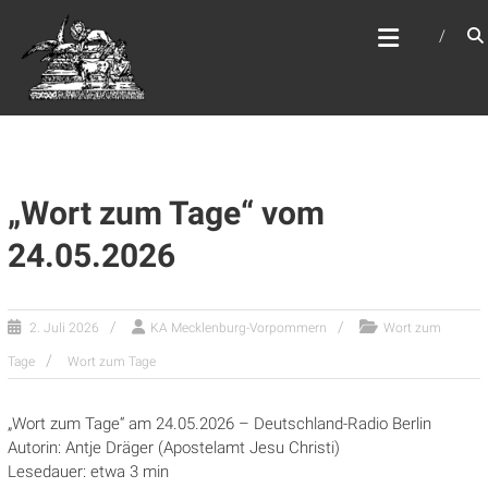
Zum
WEBSITE DES
Inhalt
APOSTELAMTES JESU
springen
CHRISTI KÖR
„Wort zum Tage“ vom
24.05.2026
2. Juli 2026
KA Mecklenburg-Vorpommern
Wort zum
Tage
Wort zum Tage
„Wort zum Tage“ am 24.05.2026 – Deutschland-Radio Berlin
Autorin: Antje Dräger (Apostelamt Jesu Christi)
Lesedauer: etwa 3 min